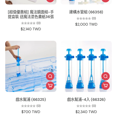
[超值優惠組] 魔法鏡面組-手
建構水管組 (66358)
提盒裝 送魔法塗色畫紙36張
(0)
(0)
$2,000 TWD
$2,140 TWD
戲水幫浦 (66325)
戲水幫浦-4入 (66326)
(0)
(0)
$700 TWD
$2,340 TWD