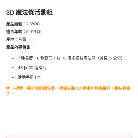
3D 魔法條活動組
產品編號：
21380C
適合年齡：
5–99 歲
產地：
台灣
產品內容包含：
7 種長度、6 種弧形，共 110 個多扣點魔法條（最長 15 公分）
48 個 3D 連接片
活動手冊 1 本
🧡 小提醒：新拆封的魔法條，建議先將 3D 連接片稍微彎折，組裝更順
手！