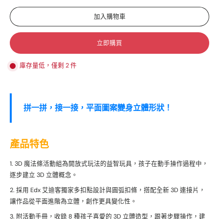
加入購物車
立即購買
庫存量低，僅剩 2 件
拼一拼，接一接，平面圖案變身立體形狀！
產品特色
3D 魔法條活動組為開放式玩法的益智玩具，孩子在動手操作過程中，
逐步建立 3D 立體概念。
採用 Edx 艾迪客獨家多扣點設計與圓弧扣條，搭配全新 3D 連接片，
讓作品從平面進階為立體，創作更具變化性。
附活動手冊，收錄 8 種孩子喜愛的 3D 立體造型，跟著步驟操作，建