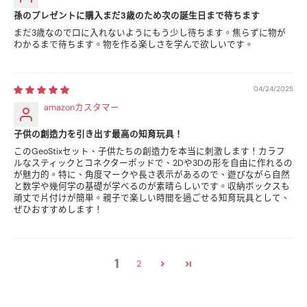
孫のプレゼントに購入まだ3歳のため次の誕生日まで待ちます
まだ3歳なので口に入れないようにもう少し待ちます。焦らずに物が
わかるまで待ちます。物を作る楽しさを学んで欲しいです。
04/24/2025
amazonカスタマー
子供の創造力を引き出す最高の知育玩具！
このGeoStixセット、子供たちの創造力を本当に刺激します！カラフ
ルなスティックとコネクターポッドで、2Dや3Dの形を自由に作れるの
が魅力的。特に、角度マークや長さ表示があるので、遊びながら自然
と数学や幾何学の基礎が学べるのが素晴らしいです。収納ボックスも
頑丈で片付けが簡単。親子で楽しい時間を過ごせる知育玩具として、
ぜひおすすめします！
1
2