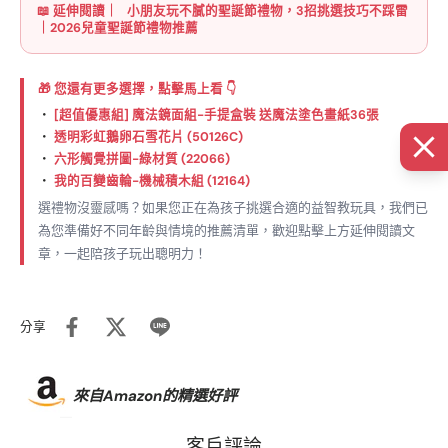
📖 延伸閱讀｜
小朋友玩不膩的聖誕節禮物，3招挑選技巧不踩雷
｜2026兒童聖誕節禮物推薦
🎁 您還有更多選擇，點擊馬上看 👇
・
[超值優惠組] 魔法鏡面組-手提盒裝 送魔法塗色畫紙36張
・
透明彩虹鵝卵石雪花片 (50126C)
・
六形觸覺拼圖-綠材質 (22066)
・
我的百變齒輪-機械積木組 (12164)
選禮物沒靈感嗎？如果您正在為孩子挑選合適的益智教玩具，我們已
為您準備好不同年齡與情境的推薦清單，歡迎點擊上方延伸閱讀文
章，一起陪孩子玩出聰明力！
分享
來自Amazon的精選好評
客戶評論