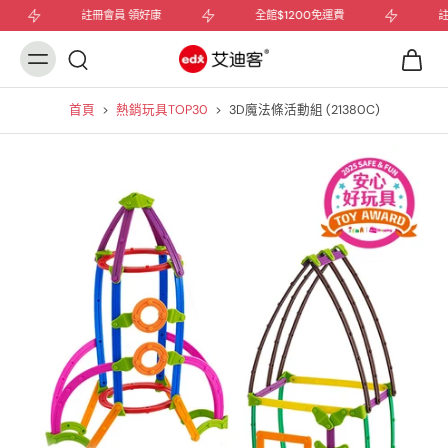
註冊會員 領好康
全館$1200免運費
註冊
首頁
>
熱銷玩具TOP30
>
3D魔法條活動組 (21380C)