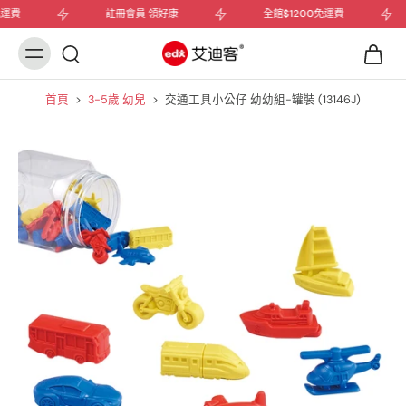
運費
註冊會員 領好康
全館$1200免運費
首頁
>
3-5歲 幼兒
>
交通工具小公仔 幼幼組-罐裝 (13146J)