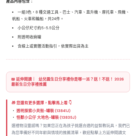
產品內容包含：
一組3色，8 種交通工具 - 巴士、汽車、直升機、摩托車、飛機、
帆船、火車和輪船，共24件。
小公仔尺寸約5-5.5公分
附透明收納罐
含線上或實體活動指引，依實際出貨為主
📖 延伸閱讀｜
幼兒園生日分享禮你是哪一派？送！不送！ 2026
最新生日分享禮推薦
🎁 您還有更多選擇，點擊馬上看 👇
・
透明探索小貝殼-罐裝 (13841J)
・
怪獸小公仔 大地色-罐裝 (13835J)
選禮物沒靈感嗎？如果您正在為孩子挑選合適的益智教玩具，我們已
為您準備好不同年齡與情境的推薦清單，歡迎點擊上方延伸閱讀文